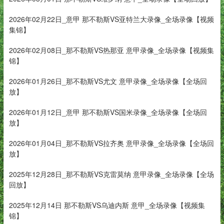
2026年02月22日_意甲 那不勒斯VS亚特兰大录像_全场录像【视频
集锦】
2026年02月08日_那不勒斯VS热那亚 意甲录像_全场录像【视频集
锦】
2026年01月26日_那不勒斯VS尤文 意甲录像_全场录像【全场回
放】
2026年01月12日_意甲 那不勒斯VS国米录像_全场录像【全场回
放】
2026年01月04日_那不勒斯VS拉齐奥 意甲录像_全场录像【全场回
放】
2025年12月28日_那不勒斯VS克雷莫纳 意甲录像_全场录像【全场
回放】
2025年12月14日 那不勒斯VS乌迪内斯 意甲_全场录像【视频集
锦】