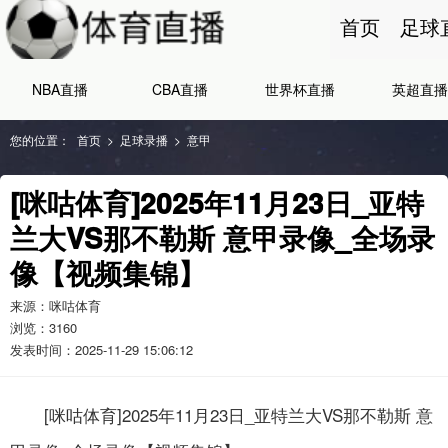
首页
足球
NBA直播
CBA直播
世界杯直播
英超直播
您的位置：
首页
>
足球录播
>
意甲
[咪咕体育]2025年11月23日_亚特
兰大VS那不勒斯 意甲录像_全场录
像【视频集锦】
来源：咪咕体育
浏览：
3160
发表时间：2025-11-29 15:06:12
[咪咕体育]2025年11月23日_亚特兰大VS那不勒斯 意