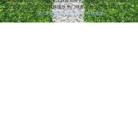
间,赛事同步更新,高清视频播放,热门球赛,直播互动 版权所有 备案
号:
贵ICP备2023052023号
网站地图