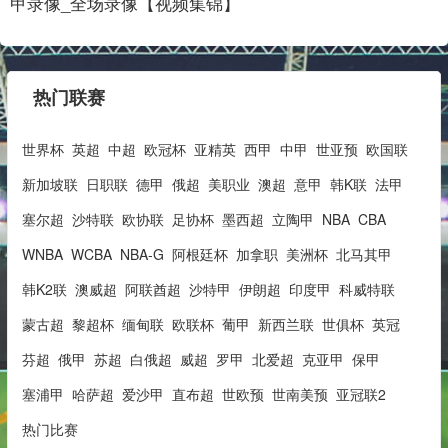
甲录像_全场录像【视频集锦】
热门联赛
世界杯
英超
中超
欧冠杯
亚精英
西甲
中甲
世亚预
欧国联
新加坡联
日职联
德甲
俄超
美职业
澳超
意甲
韩K联
法甲
塞尔超
沙特联
欧协联
足协杯
墨西超
立陶甲
NBA
CBA
WNBA
WCBA
NBA-G
阿根廷杯
加拿职
美洲杯
北马其甲
韩K2联
澳威超
阿联酋超
沙特甲
伊朗超
印度甲
科威特联
蒙古超
黎超杯
缅甸联
欧联杯
葡甲
新西兰联
世俱杯
英冠
芬超
俄甲
苏超
白俄超
威超
罗甲
北爱超
克亚甲
保甲
塞浦甲
哈萨超
爱沙甲
直布超
世欧预
世南美预
亚冠联2
热门比赛