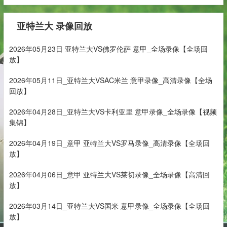
亚特兰大 录像回放
2026年05月23日 亚特兰大VS佛罗伦萨 意甲_全场录像【全场回
放】
2026年05月11日_亚特兰大VSAC米兰 意甲录像_高清录像【全场
回放】
2026年04月28日_亚特兰大VS卡利亚里 意甲录像_全场录像【视频
集锦】
2026年04月19日_意甲 亚特兰大VS罗马录像_高清录像【全场回
放】
2026年04月06日_意甲 亚特兰大VS莱切录像_全场录像【高清回
放】
2026年03月14日_亚特兰大VS国米 意甲录像_全场录像【全场回
放】