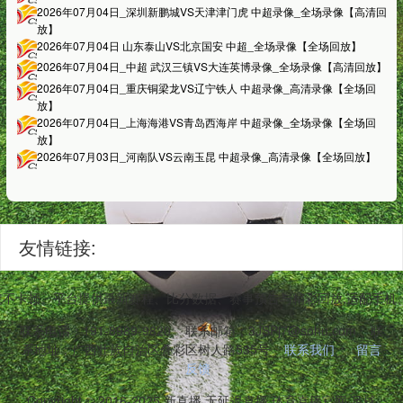
2026年07月04日_深圳新鹏城VS天津津门虎 中超录像_全场录像【高清回
放】
2026年07月04日 山东泰山VS北京国安 中超_全场录像【全场回放】
2026年07月04日_中超 武汉三镇VS大连英博录像_全场录像【高清回放】
2026年07月04日_重庆铜梁龙VS辽宁铁人 中超录像_高清录像【全场回
放】
2026年07月04日_上海海港VS青岛西海岸 中超录像_全场录像【全场回
放】
2026年07月03日_河南队VS云南玉昆 中超录像_高清录像【全场回放】
友情链接:
件稳定不卡顿。平台提供最新赛程、比分数据、赛事预告与精彩回放,适配手
联系电话：191-8989-9820
联系邮箱：3JSPj7@sohu.com
联
系地址：广西壮族自治区叠彩区树人路535号
联系我们
留言
反馈
Copyright © 2016-2025 新直播,无延迟直播,体育直播官网,足球