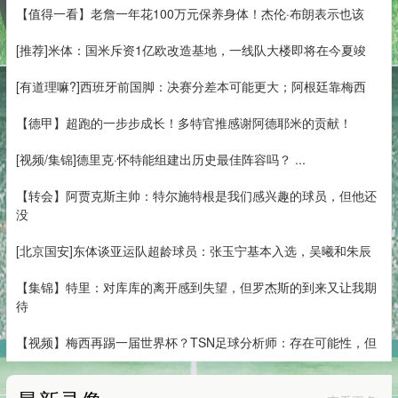
【值得一看】老詹一年花100万元保养身体！杰伦·布朗表示也该
[推荐]米体：国米斥资1亿欧改造基地，一线队大楼即将在今夏竣
[有道理嘛?]西班牙前国脚：决赛分差本可能更大；阿根廷靠梅西
【德甲】超跑的一步步成长！多特官推感谢阿德耶米的贡献！
[视频/集锦]德里克·怀特能组建出历史最佳阵容吗？ ...
【转会】阿贾克斯主帅：特尔施特根是我们感兴趣的球员，但他还
没
[北京国安]东体谈亚运队超龄球员：张玉宁基本入选，吴曦和朱辰
【集锦】特里：对库库的离开感到失望，但罗杰斯的到来又让我期
待
【视频】梅西再踢一届世界杯？TSN足球分析师：存在可能性，但