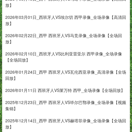
放】
2026年03月01日_西班牙人VS埃尔切 西甲录像_全场录像【高清回
放】
2026年02月22日_西甲 西班牙人VS马竞录像_全场录像【全场回
放】
2026年02月10日_西班牙人VS比利亚雷亚尔 西甲录像_全场录像
【全场回放】
2026年01月24日_西甲 西班牙人VS瓦伦西亚录像_高清录像【全场
回放】
2026年01月11日 西班牙人VS莱万特 西甲_全场录像【全场回放】
2025年12月23日_西甲 西班牙人VS毕尔巴鄂录像_全场录像【视频
集锦】
2025年12月14日_西甲 西班牙人VS赫塔菲录像_全场录像【全场回
放】