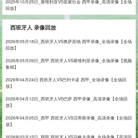
2025年10月25日_塞维利亚VS皇家社会 西甲录像_高清录像【全场
回放】
西班牙人 录像回放
2026年05月18日_西班牙人VS奥萨苏纳 西甲录像_全场录像【全场
回放】
2026年05月09日_西甲 西班牙人VS塞维利亚录像_全场录像【视频
集锦】
2026年04月24日 西班牙人VS巴列卡诺 西甲_全场录像【全场回
放】
2026年04月12日_西班牙人VS巴萨 西甲录像_高清录像【全场回
放】
2026年04月05日_西甲 西班牙人VS贝蒂斯录像_高清录像【全场回
放】
2026年03月15日_西甲 西班牙人VS马略卡录像_全场录像【高清回