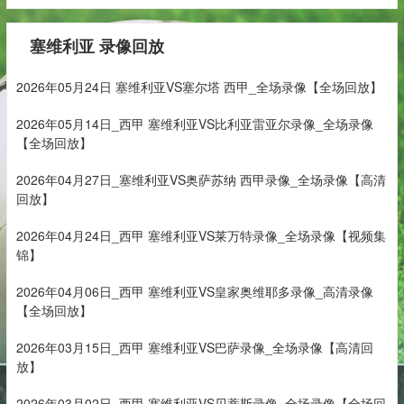
塞维利亚 录像回放
2026年05月24日 塞维利亚VS塞尔塔 西甲_全场录像【全场回放】
2026年05月14日_西甲 塞维利亚VS比利亚雷亚尔录像_全场录像
【全场回放】
2026年04月27日_塞维利亚VS奥萨苏纳 西甲录像_全场录像【高清
回放】
2026年04月24日_西甲 塞维利亚VS莱万特录像_全场录像【视频集
锦】
2026年04月06日_西甲 塞维利亚VS皇家奥维耶多录像_高清录像
【全场回放】
2026年03月15日_西甲 塞维利亚VS巴萨录像_全场录像【高清回
放】
2026年03月02日_西甲 塞维利亚VS贝蒂斯录像_全场录像【全场回