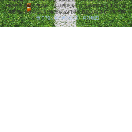
NBA赛事,在线免费观看,五大联赛直播平台,高清赛事频道,中超直播
间,赛事同步更新,高清视频播放,热门球赛,直播互动 版权所有 备案
号:
贵ICP备2023052023号
网站地图