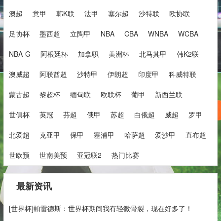
澳超
意甲
韩K联
法甲
塞尔超
沙特联
欧协联
足协杯
墨西超
立陶甲
NBA
CBA
WNBA
WCBA
NBA-G
阿根廷杯
加拿职
美洲杯
北马其甲
韩K2联
澳威超
阿联酋超
沙特甲
伊朗超
印度甲
科威特联
蒙古超
黎超杯
缅甸联
欧联杯
葡甲
新西兰联
世俱杯
英冠
芬超
俄甲
苏超
白俄超
威超
罗甲
北爱超
克亚甲
保甲
塞浦甲
哈萨超
爱沙甲
直布超
世欧预
世南美预
亚冠联2
热门比赛
最新资讯
[世界杯]帕雷德斯：世界杯期间我有轻微骨裂，现在好多了！