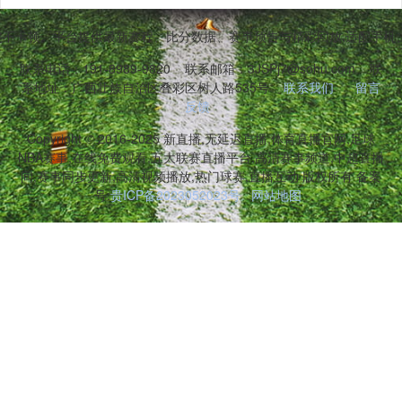
件稳定不卡顿。平台提供最新赛程、比分数据、赛事预告与精彩回放,适配手
联系电话：191-8989-9820
联系邮箱：3JSPj7@sohu.com
联
系地址：广西壮族自治区叠彩区树人路535号
联系我们
留言
反馈
Copyright © 2016-2025 新直播,无延迟直播,体育直播官网,足球
NBA赛事,在线免费观看,五大联赛直播平台,高清赛事频道,中超直播
间,赛事同步更新,高清视频播放,热门球赛,直播互动 版权所有 备案
号:
贵ICP备2023052023号
网站地图