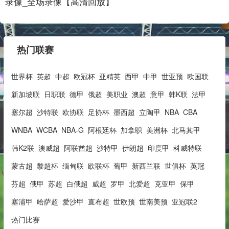
录像_全场录像【高清回放】
热门联赛
世界杯
英超
中超
欧冠杯
亚精英
西甲
中甲
世亚预
欧国联
新加坡联
日职联
德甲
俄超
美职业
澳超
意甲
韩K联
法甲
塞尔超
沙特联
欧协联
足协杯
墨西超
立陶甲
NBA
CBA
WNBA
WCBA
NBA-G
阿根廷杯
加拿职
美洲杯
北马其甲
韩K2联
澳威超
阿联酋超
沙特甲
伊朗超
印度甲
科威特联
蒙古超
黎超杯
缅甸联
欧联杯
葡甲
新西兰联
世俱杯
英冠
芬超
俄甲
苏超
白俄超
威超
罗甲
北爱超
克亚甲
保甲
塞浦甲
哈萨超
爱沙甲
直布超
世欧预
世南美预
亚冠联2
热门比赛