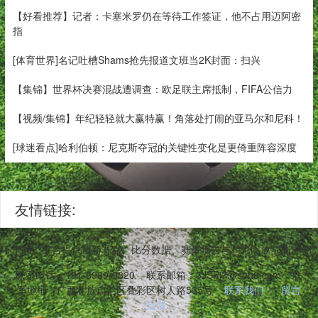
【好看推荐】记者：卡塞米罗仍在等待工作签证，他不占用迈阿密
指
[体育世界]名记吐槽Shams抢先报道文班当2K封面：扫兴
【集锦】世界杯决赛混战遭调查：欧足联主席抵制，FIFA公信力
【视频/集锦】年纪轻轻就大赢特赢！角落处打闹的亚马尔和尼科！
[球迷看点]哈利伯顿：尼克斯夺冠的关键性变化是更倚重阵容深度
友情链接:
件稳定不卡顿。平台提供最新赛程、比分数据、赛事预告与精彩回放,适配手
联系电话：191-8989-9820
联系邮箱：3JSPj7@sohu.com
联
系地址：广西壮族自治区叠彩区树人路535号
联系我们
留言
反馈