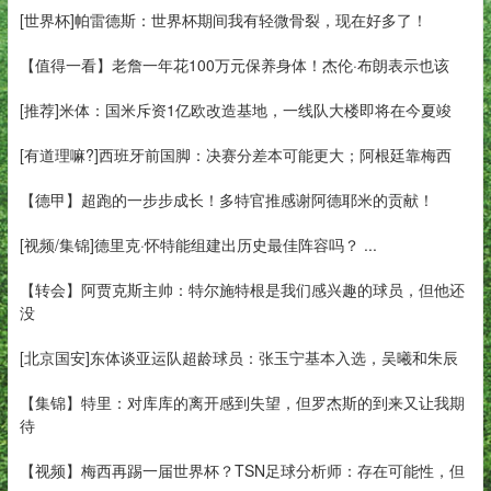
[世界杯]帕雷德斯：世界杯期间我有轻微骨裂，现在好多了！
【值得一看】老詹一年花100万元保养身体！杰伦·布朗表示也该
[推荐]米体：国米斥资1亿欧改造基地，一线队大楼即将在今夏竣
[有道理嘛?]西班牙前国脚：决赛分差本可能更大；阿根廷靠梅西
【德甲】超跑的一步步成长！多特官推感谢阿德耶米的贡献！
[视频/集锦]德里克·怀特能组建出历史最佳阵容吗？ ...
【转会】阿贾克斯主帅：特尔施特根是我们感兴趣的球员，但他还
没
[北京国安]东体谈亚运队超龄球员：张玉宁基本入选，吴曦和朱辰
【集锦】特里：对库库的离开感到失望，但罗杰斯的到来又让我期
待
【视频】梅西再踢一届世界杯？TSN足球分析师：存在可能性，但