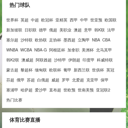
热门球队
世界杯
英超
中超
欧冠杯
亚精英
西甲
中甲
世亚预
欧国联
新加坡联
日职联
德甲
俄超
美职业
澳超
意甲
韩K联
法甲
塞尔超
沙特联
欧协联
足协杯
墨西超
立陶甲
NBA
CBA
WNBA
WCBA
NBA-G
阿根廷杯
加拿职
美洲杯
北马其甲
韩K2联
澳威超
阿联酋超
沙特甲
伊朗超
印度甲
科威特联
蒙古超
黎超杯
缅甸联
欧联杯
葡甲
新西兰联
世俱杯
英冠
芬超
俄甲
苏超
白俄超
威超
罗甲
北爱超
克亚甲
保甲
塞浦甲
哈萨超
爱沙甲
直布超
世欧预
世南美预
亚冠联2
热门比赛
体育比赛直播