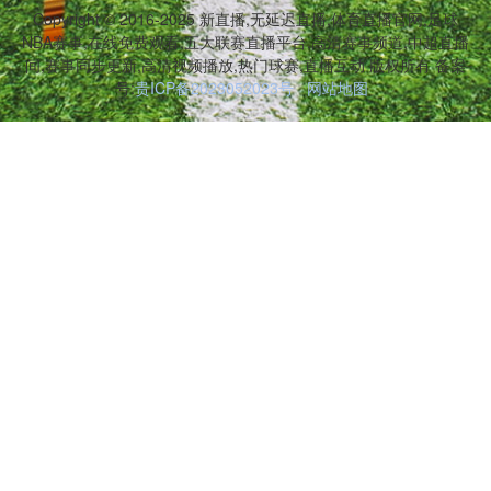
Copyright © 2016-2025 新直播,无延迟直播,体育直播官网,足球
NBA赛事,在线免费观看,五大联赛直播平台,高清赛事频道,中超直播
间,赛事同步更新,高清视频播放,热门球赛,直播互动 版权所有 备案
号:
贵ICP备2023052023号
网站地图