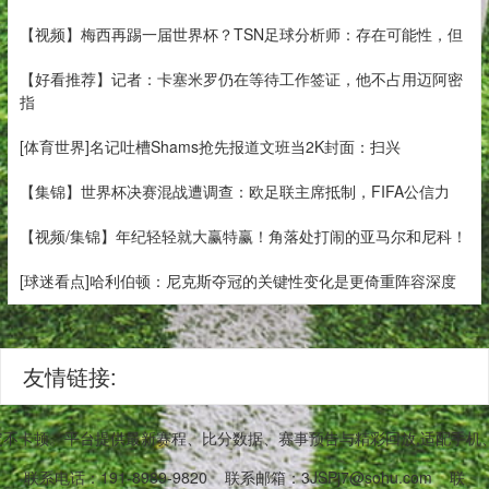
【视频】梅西再踢一届世界杯？TSN足球分析师：存在可能性，但
【好看推荐】记者：卡塞米罗仍在等待工作签证，他不占用迈阿密
指
[体育世界]名记吐槽Shams抢先报道文班当2K封面：扫兴
【集锦】世界杯决赛混战遭调查：欧足联主席抵制，FIFA公信力
【视频/集锦】年纪轻轻就大赢特赢！角落处打闹的亚马尔和尼科！
[球迷看点]哈利伯顿：尼克斯夺冠的关键性变化是更倚重阵容深度
友情链接:
件稳定不卡顿。平台提供最新赛程、比分数据、赛事预告与精彩回放,适配手
联系电话：191-8989-9820
联系邮箱：3JSPj7@sohu.com
联