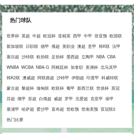
热门球队
世界杯
英超
中超
欧冠杯
亚精英
西甲
中甲
世亚预
欧国联
新加坡联
日职联
德甲
俄超
美职业
澳超
意甲
韩K联
法甲
塞尔超
沙特联
欧协联
足协杯
墨西超
立陶甲
NBA
CBA
WNBA
WCBA
NBA-G
阿根廷杯
加拿职
美洲杯
北马其甲
韩K2联
澳威超
阿联酋超
沙特甲
伊朗超
印度甲
科威特联
蒙古超
黎超杯
缅甸联
欧联杯
葡甲
新西兰联
世俱杯
英冠
芬超
俄甲
苏超
白俄超
威超
罗甲
北爱超
克亚甲
保甲
塞浦甲
哈萨超
爱沙甲
直布超
世欧预
世南美预
亚冠联2
热门比赛