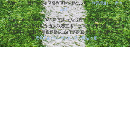
系地址：广西壮族自治区叠彩区树人路535号
联系我们
留言
反馈
Copyright © 2016-2025 新直播,无延迟直播,体育直播官网,足球
NBA赛事,在线免费观看,五大联赛直播平台,高清赛事频道,中超直播
间,赛事同步更新,高清视频播放,热门球赛,直播互动 版权所有 备案
号:
贵ICP备2023052023号
网站地图