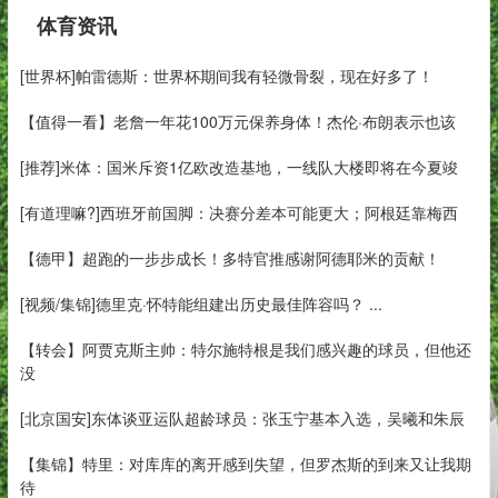
体育资讯
[世界杯]帕雷德斯：世界杯期间我有轻微骨裂，现在好多了！
【值得一看】老詹一年花100万元保养身体！杰伦·布朗表示也该
[推荐]米体：国米斥资1亿欧改造基地，一线队大楼即将在今夏竣
[有道理嘛?]西班牙前国脚：决赛分差本可能更大；阿根廷靠梅西
【德甲】超跑的一步步成长！多特官推感谢阿德耶米的贡献！
[视频/集锦]德里克·怀特能组建出历史最佳阵容吗？ ...
【转会】阿贾克斯主帅：特尔施特根是我们感兴趣的球员，但他还
没
[北京国安]东体谈亚运队超龄球员：张玉宁基本入选，吴曦和朱辰
【集锦】特里：对库库的离开感到失望，但罗杰斯的到来又让我期
待