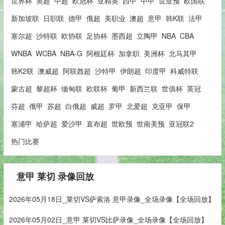
世界杯
英超
中超
欧冠杯
亚精英
西甲
中甲
世亚预
欧国联
新加坡联
日职联
德甲
俄超
美职业
澳超
意甲
韩K联
法甲
塞尔超
沙特联
欧协联
足协杯
墨西超
立陶甲
NBA
CBA
WNBA
WCBA
NBA-G
阿根廷杯
加拿职
美洲杯
北马其甲
韩K2联
澳威超
阿联酋超
沙特甲
伊朗超
印度甲
科威特联
蒙古超
黎超杯
缅甸联
欧联杯
葡甲
新西兰联
世俱杯
英冠
芬超
俄甲
苏超
白俄超
威超
罗甲
北爱超
克亚甲
保甲
塞浦甲
哈萨超
爱沙甲
直布超
世欧预
世南美预
亚冠联2
热门比赛
意甲 莱切 录像回放
2026年05月18日_莱切VS萨索洛 意甲录像_全场录像【全场回放】
2026年05月02日_意甲 莱切VS比萨录像_全场录像【全场回放】