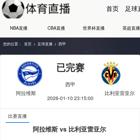
首页
足球
NBA直播
CBA直播
世界杯直播
英超直播
您的位置：
首页
>
足球直播
>
西甲
已完赛
西甲
阿拉维斯
比利亚雷亚尔
2026-01-10 23:15:00
比赛直播
阿拉维斯 vs 比利亚雷亚尔