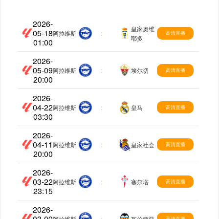
2026-
皇家奥维
05-18
西甲
阿拉维斯
:
高清直播
耶多
01:00
2026-
05-09
西甲
阿拉维斯
:
埃尔切
高清直播
20:00
2026-
04-22
西甲
阿拉维斯
:
皇马
高清直播
03:30
2026-
04-11
西甲
阿拉维斯
:
皇家社会
高清直播
20:00
2026-
03-22
西甲
阿拉维斯
:
塞尔塔
高清直播
23:15
2026-
03-09
西甲
阿拉维斯
:
瓦伦西亚
高清直播