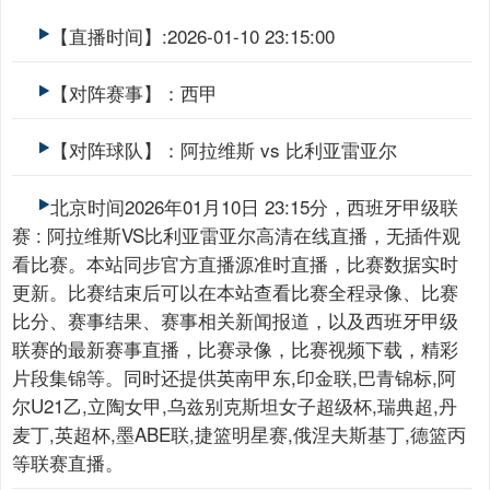
【直播时间】:2026-01-10 23:15:00
【对阵赛事】：西甲
【对阵球队】：阿拉维斯 vs 比利亚雷亚尔
北京时间2026年01月10日 23:15分，西班牙甲级联
赛 : 阿拉维斯VS比利亚雷亚尔高清在线直播，无插件观
看比赛。本站同步官方直播源准时直播，比赛数据实时
更新。比赛结束后可以在本站查看比赛全程录像、比赛
比分、赛事结果、赛事相关新闻报道，以及西班牙甲级
联赛的最新赛事直播，比赛录像，比赛视频下载，精彩
片段集锦等。同时还提供英南甲东,印金联,巴青锦标,阿
尔U21乙,立陶女甲,乌兹别克斯坦女子超级杯,瑞典超,丹
麦丁,英超杯,墨ABE联,捷篮明星赛,俄涅夫斯基丁,德篮丙
等联赛直播。