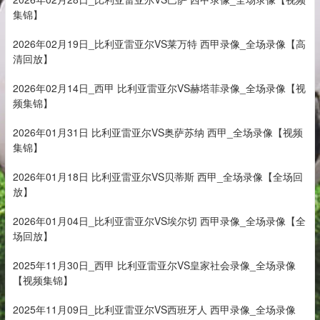
集锦】
2026年02月19日_比利亚雷亚尔VS莱万特 西甲录像_全场录像【高
清回放】
2026年02月14日_西甲 比利亚雷亚尔VS赫塔菲录像_全场录像【视
频集锦】
2026年01月31日 比利亚雷亚尔VS奥萨苏纳 西甲_全场录像【视频
集锦】
2026年01月18日 比利亚雷亚尔VS贝蒂斯 西甲_全场录像【全场回
放】
2026年01月04日_比利亚雷亚尔VS埃尔切 西甲录像_全场录像【全
场回放】
2025年11月30日_西甲 比利亚雷亚尔VS皇家社会录像_全场录像
【视频集锦】
2025年11月09日_比利亚雷亚尔VS西班牙人 西甲录像_全场录像