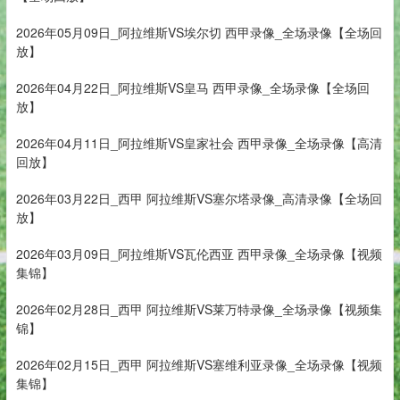
2026年05月09日_阿拉维斯VS埃尔切 西甲录像_全场录像【全场回
放】
2026年04月22日_阿拉维斯VS皇马 西甲录像_全场录像【全场回
放】
2026年04月11日_阿拉维斯VS皇家社会 西甲录像_全场录像【高清
回放】
2026年03月22日_西甲 阿拉维斯VS塞尔塔录像_高清录像【全场回
放】
2026年03月09日_阿拉维斯VS瓦伦西亚 西甲录像_全场录像【视频
集锦】
2026年02月28日_西甲 阿拉维斯VS莱万特录像_全场录像【视频集
锦】
2026年02月15日_西甲 阿拉维斯VS塞维利亚录像_全场录像【视频
集锦】