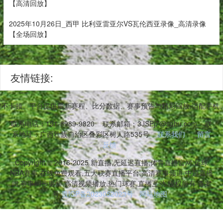
【高清回放】
2025年10月26日_西甲 比利亚雷亚尔VS瓦伦西亚录像_高清录像
【全场回放】
友情链接:
件稳定不卡顿。平台提供最新赛程、比分数据、赛事预告与精彩回放,适配手
联系电话：191-8989-9820
联系邮箱：3JSPj7@sohu.com
联
系地址：广西壮族自治区叠彩区树人路535号
联系我们
留言
反馈
Copyright © 2016-2025 新直播,无延迟直播,体育直播官网,足球
NBA赛事,在线免费观看,五大联赛直播平台,高清赛事频道,中超直播
间,赛事同步更新,高清视频播放,热门球赛,直播互动 版权所有 备案
号:
贵ICP备2023052023号
网站地图