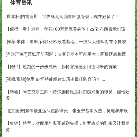
体育资讯
[世界杯]帕雷德斯：世界杯期间我有轻微骨裂，现在好多了！
【值得一看】老詹一年花100万元保养身体！杰伦·布朗表示也该
[推荐]米体：国米斥资1亿欧改造基地，一线队大楼即将在今夏竣
[有道理嘛?]西班牙前国脚：决赛分差本可能更大；阿根廷靠梅西
【德甲】超跑的一步步成长！多特官推感谢阿德耶米的贡献！
[视频/集锦]德里克·怀特能组建出历史最佳阵容吗？ ...
【转会】阿贾克斯主帅：特尔施特根是我们感兴趣的球员，但他还
没
[北京国安]东体谈亚运队超龄球员：张玉宁基本入选，吴曦和朱辰
【集锦】特里：对库库的离开感到失望，但罗杰斯的到来又让我期
待