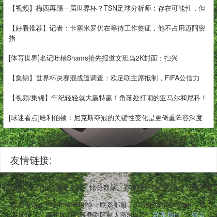
【视频】梅西再踢一届世界杯？TSN足球分析师：存在可能性，但
【好看推荐】记者：卡塞米罗仍在等待工作签证，他不占用迈阿密
指
[体育世界]名记吐槽Shams抢先报道文班当2K封面：扫兴
【集锦】世界杯决赛混战遭调查：欧足联主席抵制，FIFA公信力
【视频/集锦】年纪轻轻就大赢特赢！角落处打闹的亚马尔和尼科！
[球迷看点]哈利伯顿：尼克斯夺冠的关键性变化是更倚重阵容深度
友情链接:
件稳定不卡顿。平台提供最新赛程、比分数据、赛事预告与精彩回放,适配手
联系电话：191-8989-9820
联系邮箱：3JSPj7@sohu.com
联
系地址：广西壮族自治区叠彩区树人路535号
联系我们
留言