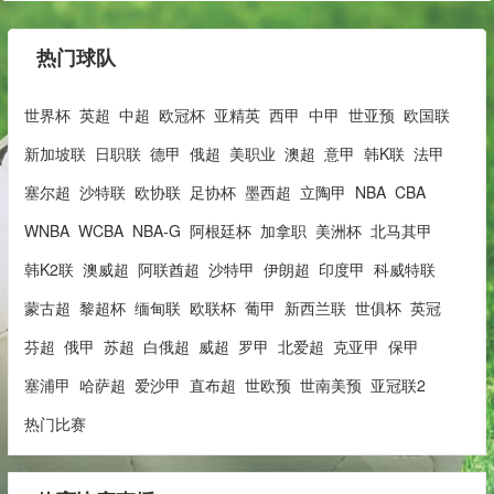
热门球队
世界杯
英超
中超
欧冠杯
亚精英
西甲
中甲
世亚预
欧国联
新加坡联
日职联
德甲
俄超
美职业
澳超
意甲
韩K联
法甲
塞尔超
沙特联
欧协联
足协杯
墨西超
立陶甲
NBA
CBA
WNBA
WCBA
NBA-G
阿根廷杯
加拿职
美洲杯
北马其甲
韩K2联
澳威超
阿联酋超
沙特甲
伊朗超
印度甲
科威特联
蒙古超
黎超杯
缅甸联
欧联杯
葡甲
新西兰联
世俱杯
英冠
芬超
俄甲
苏超
白俄超
威超
罗甲
北爱超
克亚甲
保甲
塞浦甲
哈萨超
爱沙甲
直布超
世欧预
世南美预
亚冠联2
热门比赛