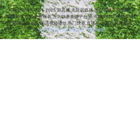
Copyright © 2016-2025 新直播,无延迟直播,体育直播官网,足球
NBA赛事,在线免费观看,五大联赛直播平台,高清赛事频道,中超直播
间,赛事同步更新,高清视频播放,热门球赛,直播互动 版权所有 备案
号:
贵ICP备2023052023号
网站地图