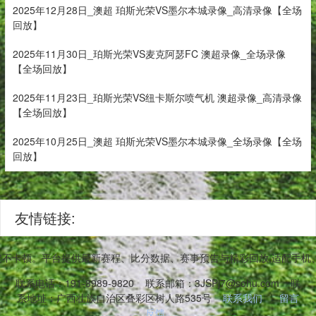
2025年12月28日_澳超 珀斯光荣VS墨尔本城录像_高清录像【全场
回放】
2025年11月30日_珀斯光荣VS麦克阿瑟FC 澳超录像_全场录像
【全场回放】
2025年11月23日_珀斯光荣VS纽卡斯尔喷气机 澳超录像_高清录像
【全场回放】
2025年10月25日_澳超 珀斯光荣VS墨尔本城录像_全场录像【全场
回放】
友情链接:
件稳定不卡顿。平台提供最新赛程、比分数据、赛事预告与精彩回放,适配手
联系电话：191-8989-9820
联系邮箱：3JSPj7@sohu.com
联
系地址：广西壮族自治区叠彩区树人路535号
联系我们
留言
反馈