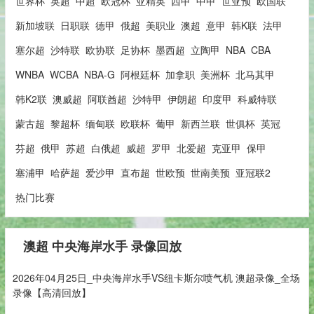
世界杯
英超
中超
欧冠杯
亚精英
西甲
中甲
世亚预
欧国联
新加坡联
日职联
德甲
俄超
美职业
澳超
意甲
韩K联
法甲
塞尔超
沙特联
欧协联
足协杯
墨西超
立陶甲
NBA
CBA
WNBA
WCBA
NBA-G
阿根廷杯
加拿职
美洲杯
北马其甲
韩K2联
澳威超
阿联酋超
沙特甲
伊朗超
印度甲
科威特联
蒙古超
黎超杯
缅甸联
欧联杯
葡甲
新西兰联
世俱杯
英冠
芬超
俄甲
苏超
白俄超
威超
罗甲
北爱超
克亚甲
保甲
塞浦甲
哈萨超
爱沙甲
直布超
世欧预
世南美预
亚冠联2
热门比赛
澳超 中央海岸水手 录像回放
2026年04月25日_中央海岸水手VS纽卡斯尔喷气机 澳超录像_全场
录像【高清回放】