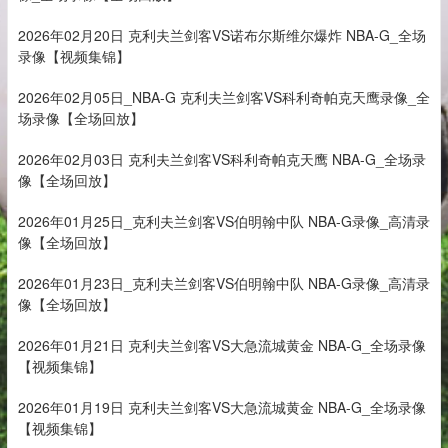
2026年02月20日 克利夫兰剑客VS诺布尔斯维尔爆炸 NBA-G_全场
录像【视频集锦】
2026年02月05日_NBA-G 克利夫兰剑客VS科利奇帕克天鹰录像_全
场录像【全场回放】
2026年02月03日 克利夫兰剑客VS科利奇帕克天鹰 NBA-G_全场录
像【全场回放】
2026年01月25日_克利夫兰剑客VS伯明翰中队 NBA-G录像_高清录
像【全场回放】
2026年01月23日_克利夫兰剑客VS伯明翰中队 NBA-G录像_高清录
像【全场回放】
2026年01月21日 克利夫兰剑客VS大急流城黄金 NBA-G_全场录像
【视频集锦】
2026年01月19日 克利夫兰剑客VS大急流城黄金 NBA-G_全场录像
【视频集锦】