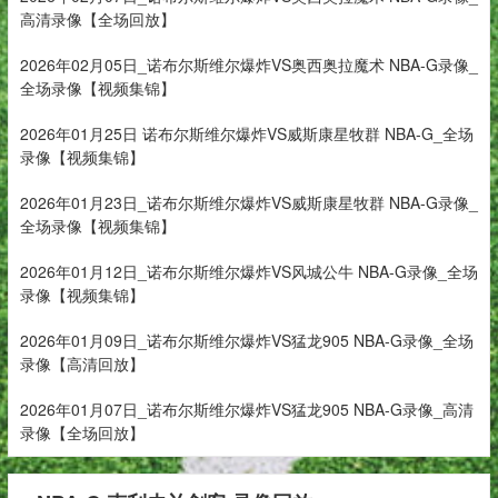
高清录像【全场回放】
2026年02月05日_诺布尔斯维尔爆炸VS奥西奥拉魔术 NBA-G录像_
全场录像【视频集锦】
2026年01月25日 诺布尔斯维尔爆炸VS威斯康星牧群 NBA-G_全场
录像【视频集锦】
2026年01月23日_诺布尔斯维尔爆炸VS威斯康星牧群 NBA-G录像_
全场录像【视频集锦】
2026年01月12日_诺布尔斯维尔爆炸VS风城公牛 NBA-G录像_全场
录像【视频集锦】
2026年01月09日_诺布尔斯维尔爆炸VS猛龙905 NBA-G录像_全场
录像【高清回放】
2026年01月07日_诺布尔斯维尔爆炸VS猛龙905 NBA-G录像_高清
录像【全场回放】