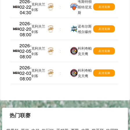
2026-
韦斯特彻
克利夫兰
02-22
NBA-G
:
斯特尼克
高清直播
剑客
04:30
斯
2026-
克利夫兰
诺布尔斯
02-20
NBA-G
:
高清直播
剑客
维尔爆炸
08:00
2026-
克利夫兰
科利奇帕
02-05
NBA-G
:
高清直播
剑客
克天鹰
08:00
2026-
克利夫兰
科利奇帕
02-03
NBA-G
:
高清直播
剑客
克天鹰
08:00
热门联赛