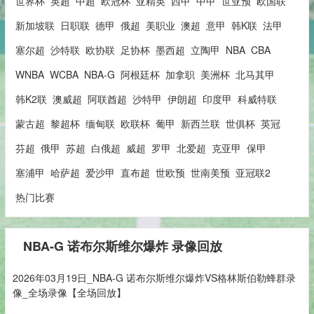
世界杯
英超
中超
欧冠杯
亚精英
西甲
中甲
世亚预
欧国联
新加坡联
日职联
德甲
俄超
美职业
澳超
意甲
韩K联
法甲
塞尔超
沙特联
欧协联
足协杯
墨西超
立陶甲
NBA
CBA
WNBA
WCBA
NBA-G
阿根廷杯
加拿职
美洲杯
北马其甲
韩K2联
澳威超
阿联酋超
沙特甲
伊朗超
印度甲
科威特联
蒙古超
黎超杯
缅甸联
欧联杯
葡甲
新西兰联
世俱杯
英冠
芬超
俄甲
苏超
白俄超
威超
罗甲
北爱超
克亚甲
保甲
塞浦甲
哈萨超
爱沙甲
直布超
世欧预
世南美预
亚冠联2
热门比赛
NBA-G 诺布尔斯维尔爆炸 录像回放
2026年03月19日_NBA-G 诺布尔斯维尔爆炸VS格林斯伯勒蜂群录
像_全场录像【全场回放】