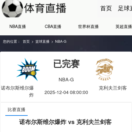
首页
足球
NBA直播
CBA直播
世界杯直播
英超直播
您的位置：
首页
>
篮球直播
>
NBA-G
已完赛
NBA-G
诺布尔斯维尔爆
克利夫兰剑客
2025-12-04 08:00:00
炸
比赛直播
诺布尔斯维尔爆炸 vs 克利夫兰剑客